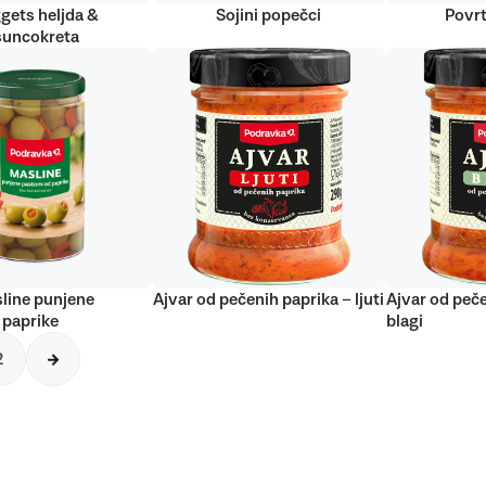
gets heljda &
Sojini popečci
Povrt
suncokreta
line punjene
Ajvar od pečenih paprika – ljuti
Ajvar od peče
 paprike
blagi
2