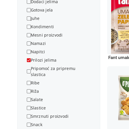
Dodaci jelima
Gotova jela
Juhe
Kondimenti
Mesni proizvodi
Namazi
Napitci
Fant umak
Prilozi jelima
Pripomoć za pripremu
slastica
Ribe
Riža
Salate
Slastice
Smrznuti proizvodi
Snack