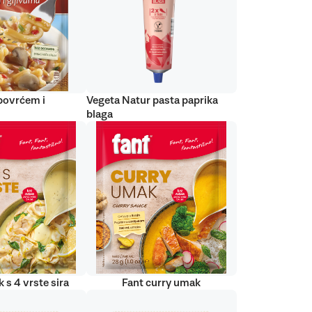
 povrćem i
Vegeta Natur pasta paprika
blaga
 s 4 vrste sira
Fant curry umak