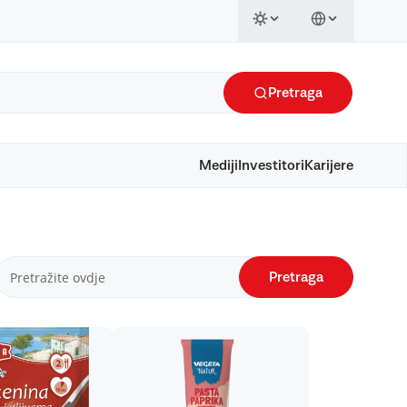
Pretraga
Mediji
Investitori
Karijere
Pretraga