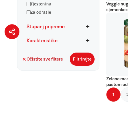
Tjestenina
Veggie nug
sjemenke 
Za odrasle
Stupanj pripreme
Karakteristike
Očistite sve filtere
Filtrirajte
Zelene mas
pastom od
1