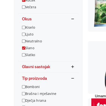
Ručak
Večera
Okus
Kiselo
Ljuto
Neutralno
Slano
Slatko
Glavni sastojak
Tip proizvoda
Bomboni
Brašna i mješavine
Umami
Dječja hrana