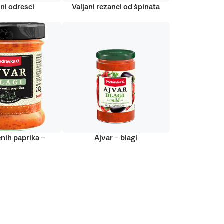
ni odresci
Valjani rezanci od špinata
nih paprika –
Ajvar – blagi