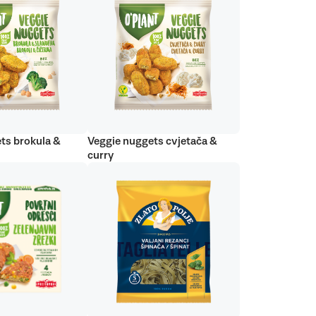
ts brokula &
Veggie nuggets cvjetača &
curry