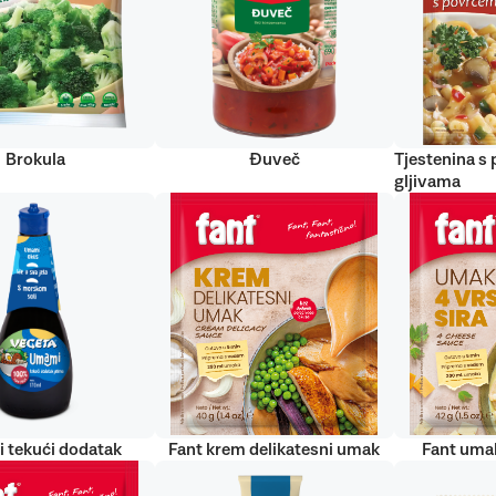
Brokula
Đuveč
Tjestenina s
gljivama
 tekući dodatak
Fant krem delikatesni umak
Fant umak