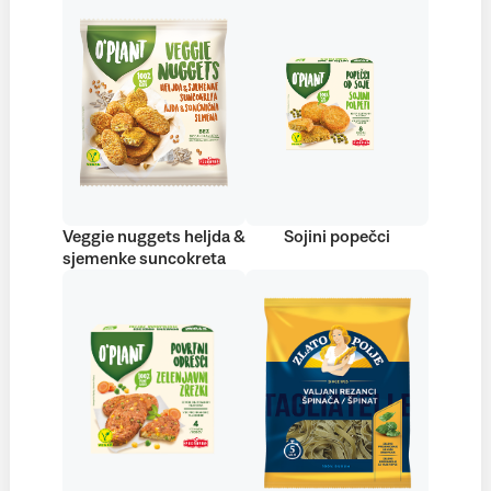
Veggie nuggets heljda &
Sojini popečci
sjemenke suncokreta