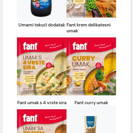
Umami tekući dodatak
Fant krem delikatesni
umak
Fant umak s 4 vrste sira
Fant curry umak