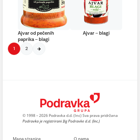
Ajvar od pečenih
Ajvar – blagi
paprika – blagi
1
2
© 1998 – 2026 Podravka d.d. (Inc) Sva prava pridržana
Podravka je registrirani žig Podravke d.d. (Inc.)
Mapa stranice
O nama