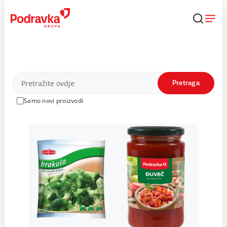
Skip
to
content
Proizvodi
Pretraga
Samo novi proizvodi