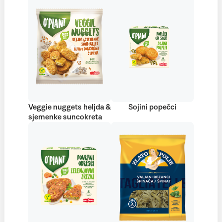
Veggie nuggets heljda &
Sojini popečci
sjemenke suncokreta