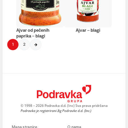
Ajvar od pečenih
Ajvar – blagi
paprika – blagi
1
2
© 1998 – 2026 Podravka d.d. (Inc) Sva prava pridržana
Podravka je registrirani žig Podravke d.d. (Inc.)
Mapa stranice
O nama