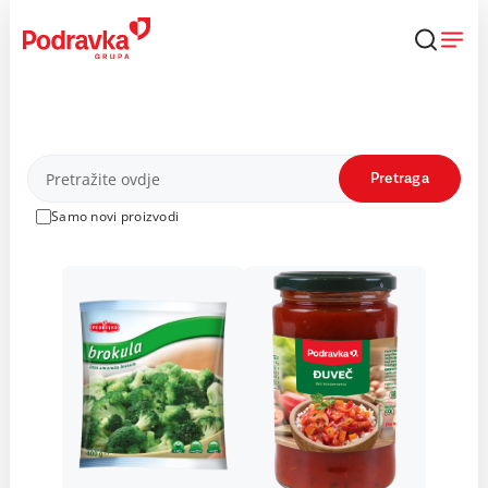
Skip
to
content
Proizvodi
Pretraga
Samo novi proizvodi