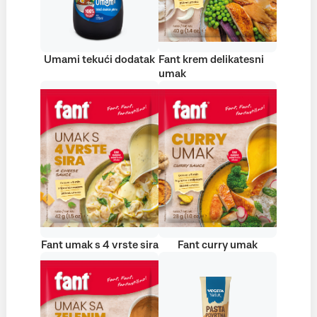
Umami tekući dodatak
Fant krem delikatesni
umak
Fant umak s 4 vrste sira
Fant curry umak