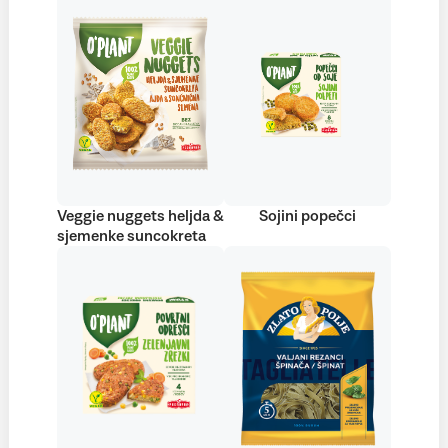
Veggie nuggets heljda &
Sojini popečci
sjemenke suncokreta