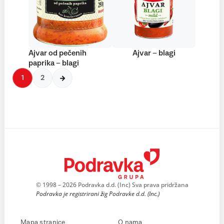
Ajvar od pečenih
Ajvar – blagi
paprika – blagi
1
2
© 1998 – 2026 Podravka d.d. (Inc) Sva prava pridržana
Podravka je registrirani žig Podravke d.d. (Inc.)
Mapa stranice
O nama