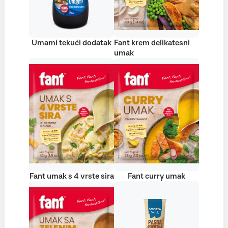
Umami tekući dodatak
Fant krem delikatesni
umak
Fant umak s 4 vrste sira
Fant curry umak