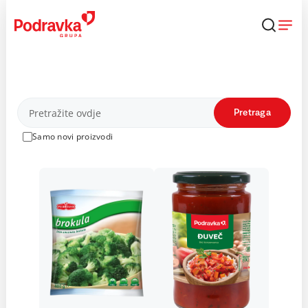
Skip
to
content
Proizvodi
Pretraga
Samo novi proizvodi