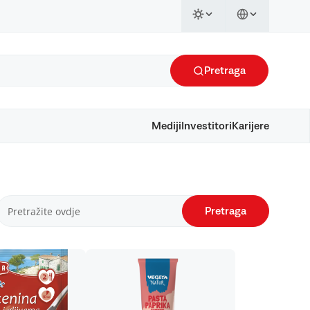
Pretraga
Mediji
Investitori
Karijere
Pretraga