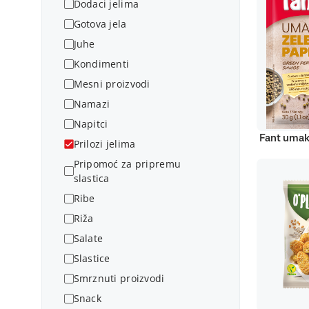
Dodaci jelima
Gotova jela
Juhe
Kondimenti
Mesni proizvodi
Namazi
Napitci
Fant umak
Prilozi jelima
Pripomoć za pripremu
slastica
Ribe
Riža
Salate
Slastice
Smrznuti proizvodi
Snack