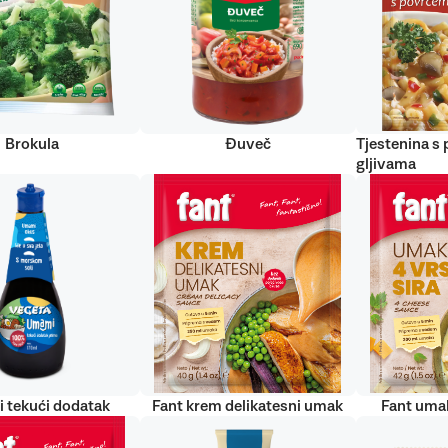
Brokula
Đuveč
Tjestenina s
gljivama
 tekući dodatak
Fant krem delikatesni umak
Fant umak