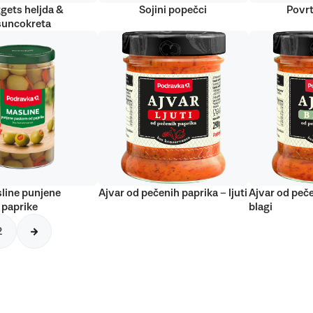
gets heljda &
Sojini popečci
Povrt
suncokreta
line punjene
Ajvar od pečenih paprika – ljuti
Ajvar od peče
 paprike
blagi
2