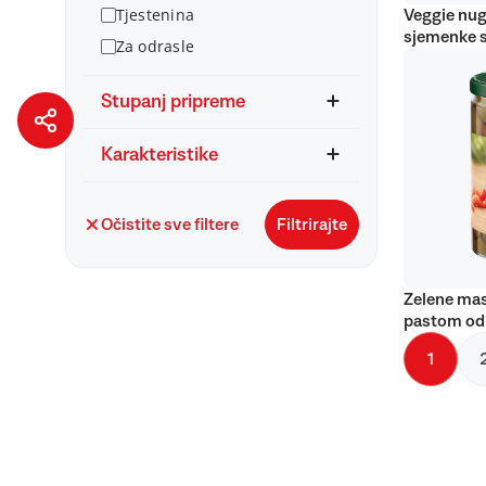
Tjestenina
Veggie nug
sjemenke 
Za odrasle
Stupanj pripreme
Karakteristike
Očistite sve filtere
Filtrirajte
Zelene mas
pastom od
1