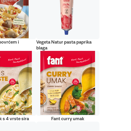
 povrćem i
Vegeta Natur pasta paprika
blaga
 s 4 vrste sira
Fant curry umak