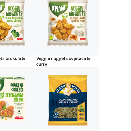
ts brokula &
Veggie nuggets cvjetača &
curry