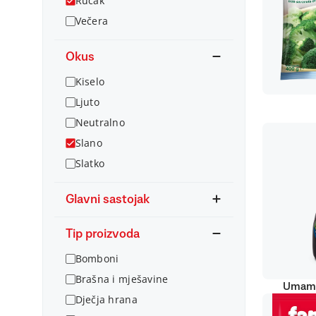
Ručak
Večera
Okus
Kiselo
Ljuto
Neutralno
Slano
Slatko
Glavni sastojak
Tip proizvoda
Bomboni
Brašna i mješavine
Umami
Dječja hrana