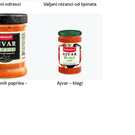
ni odresci
Valjani rezanci od špinata
nih paprika –
Ajvar – blagi