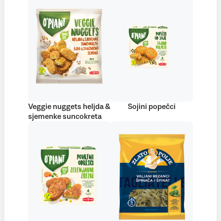
Veggie nuggets heljda &
Sojini popečci
sjemenke suncokreta