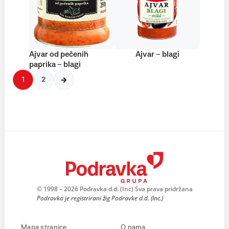
Ajvar od pečenih
Ajvar – blagi
paprika – blagi
1
2
© 1998 – 2026 Podravka d.d. (Inc) Sva prava pridržana
Podravka je registrirani žig Podravke d.d. (Inc.)
Mapa stranice
O nama