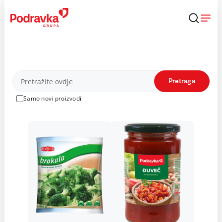
Skip
to
content
Proizvodi
Pretraga
Samo novi proizvodi