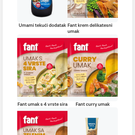
Umami tekući dodatak
Fant krem delikatesni
umak
Fant umak s 4 vrste sira
Fant curry umak