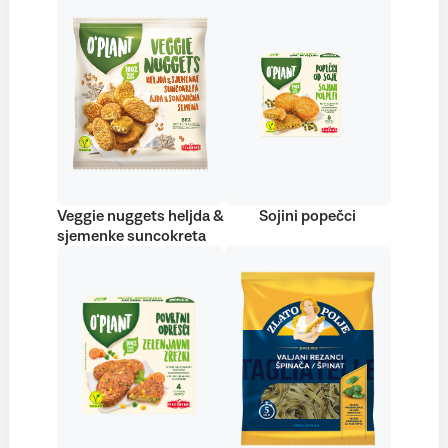
Veggie nuggets heljda &
Sojini popečci
sjemenke suncokreta