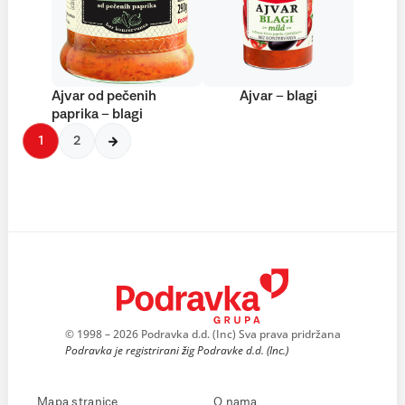
Ajvar od pečenih
Ajvar – blagi
paprika – blagi
1
2
© 1998 – 2026 Podravka d.d. (Inc) Sva prava pridržana
Podravka je registrirani žig Podravke d.d. (Inc.)
Mapa stranice
O nama