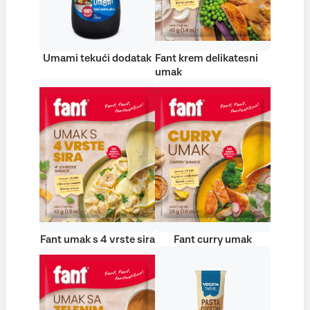
Umami tekući dodatak
Fant krem delikatesni
umak
Fant umak s 4 vrste sira
Fant curry umak