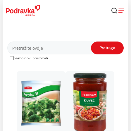
Skip
to
content
Proizvodi
Pretraga
Samo novi proizvodi