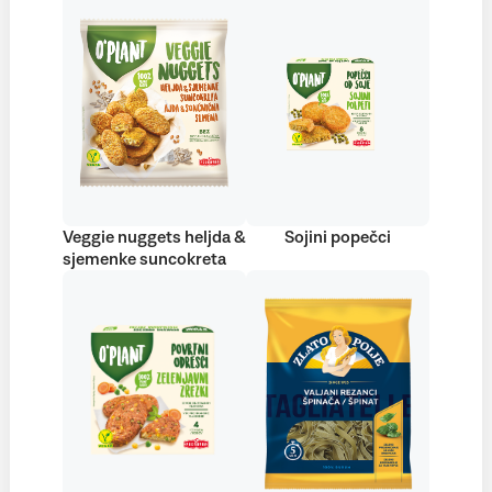
Veggie nuggets heljda &
Sojini popečci
sjemenke suncokreta