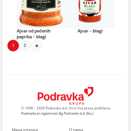
Ajvar od pečenih
Ajvar – blagi
paprika – blagi
1
2
© 1998 – 2026 Podravka d.d. (Inc) Sva prava pridržana
Podravka je registrirani žig Podravke d.d. (Inc.)
Mapa stranice
O nama