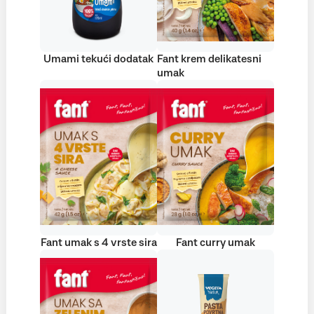
Umami tekući dodatak
Fant krem delikatesni
umak
Fant umak s 4 vrste sira
Fant curry umak