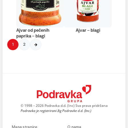
Ajvar od pečenih
Ajvar – blagi
paprika – blagi
1
2
© 1998 – 2026 Podravka d.d. (Inc) Sva prava pridržana
Podravka je registrirani žig Podravke d.d. (Inc.)
Mapa stranice
O nama