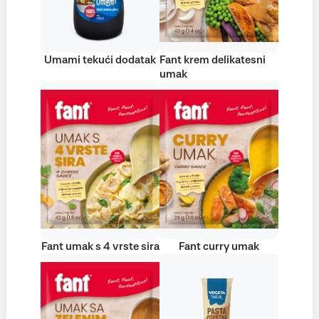
Umami tekući dodatak
Fant krem delikatesni
umak
Fant umak s 4 vrste sira
Fant curry umak