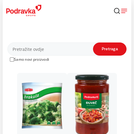
Skip
to
content
Proizvodi
Pretraga
Samo novi proizvodi