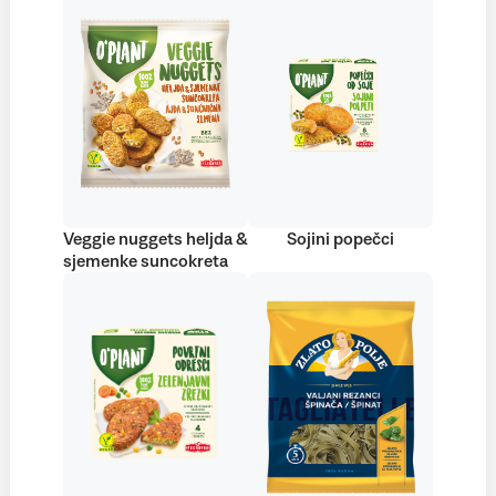
Veggie nuggets heljda &
Sojini popečci
sjemenke suncokreta