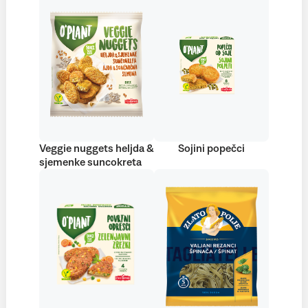
Veggie nuggets heljda &
Sojini popečci
sjemenke suncokreta