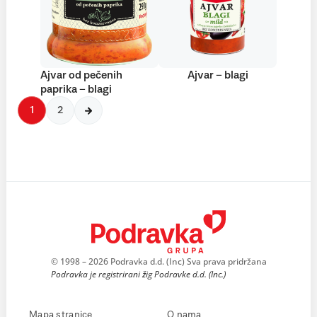
Ajvar od pečenih
Ajvar – blagi
paprika – blagi
1
2
© 1998 – 2026 Podravka d.d. (Inc) Sva prava pridržana
Podravka je registrirani žig Podravke d.d. (Inc.)
Mapa stranice
O nama