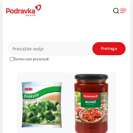
Skip
to
content
Proizvodi
Pretraga
Samo novi proizvodi