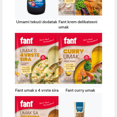
Umami tekući dodatak
Fant krem delikatesni
umak
Fant umak s 4 vrste sira
Fant curry umak