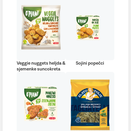
Veggie nuggets heljda &
Sojini popečci
sjemenke suncokreta