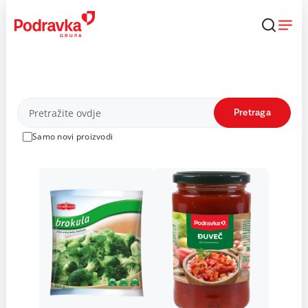
Skip
to
content
Proizvodi
Pretraga
Samo novi proizvodi