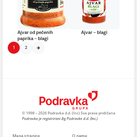
Ajvar od pečenih
Ajvar – blagi
paprika – blagi
1
2
© 1998 – 2026 Podravka d.d. (Inc) Sva prava pridržana
Podravka je registrirani žig Podravke d.d. (Inc.)
Mapa stranice
O nama