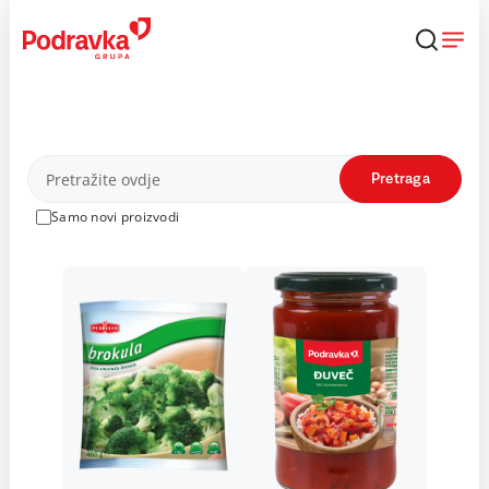
Skip
to
content
Proizvodi
Pretraga
Samo novi proizvodi