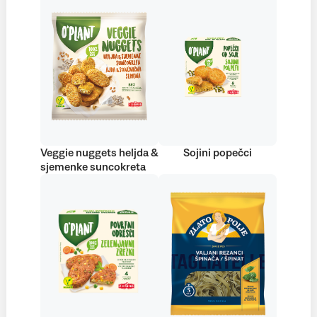
Veggie nuggets heljda &
Sojini popečci
sjemenke suncokreta