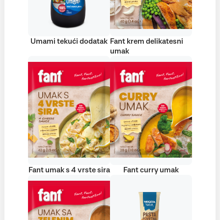
Umami tekući dodatak
Fant krem delikatesni
umak
Fant umak s 4 vrste sira
Fant curry umak