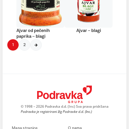
Ajvar od pečenih
Ajvar – blagi
paprika – blagi
1
2
© 1998 – 2026 Podravka d.d. (Inc) Sva prava pridržana
Podravka je registrirani žig Podravke d.d. (Inc.)
Mapa stranice
O nama