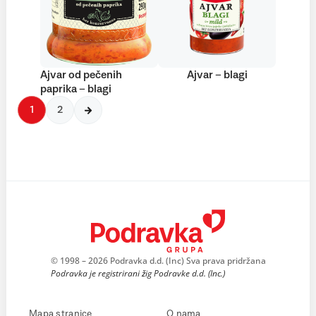
Ajvar od pečenih
Ajvar – blagi
paprika – blagi
1
2
© 1998 – 2026 Podravka d.d. (Inc) Sva prava pridržana
Podravka je registrirani žig Podravke d.d. (Inc.)
Mapa stranice
O nama