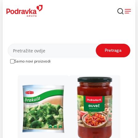
Skip
to
content
Proizvodi
Pretraga
Samo novi proizvodi