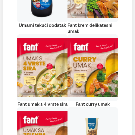
Umami tekući dodatak
Fant krem delikatesni
umak
Fant umak s 4 vrste sira
Fant curry umak