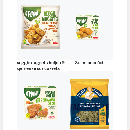
Veggie nuggets heljda &
Sojini popečci
sjemenke suncokreta