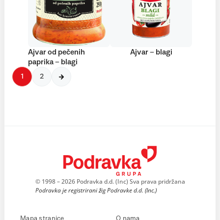
Ajvar od pečenih
Ajvar – blagi
paprika – blagi
1
2
© 1998 – 2026 Podravka d.d. (Inc) Sva prava pridržana
Podravka je registrirani žig Podravke d.d. (Inc.)
Mapa stranice
O nama