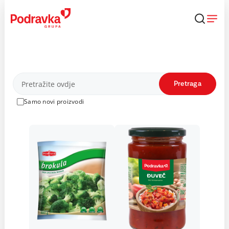
Skip
to
content
Proizvodi
Pretraga
Samo novi proizvodi