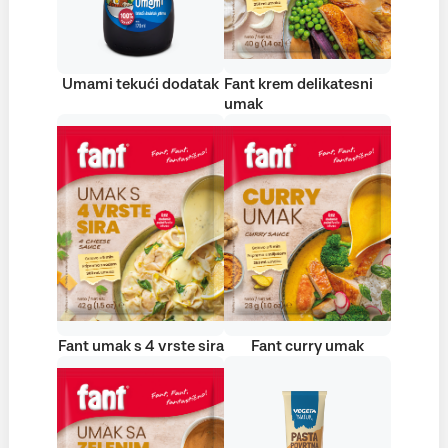
Umami tekući dodatak
Fant krem delikatesni
umak
Fant umak s 4 vrste sira
Fant curry umak