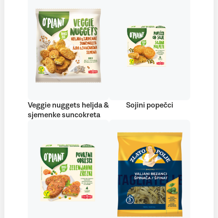
Veggie nuggets heljda &
Sojini popečci
sjemenke suncokreta