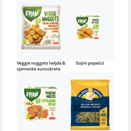
Veggie nuggets heljda &
Sojini popečci
sjemenke suncokreta