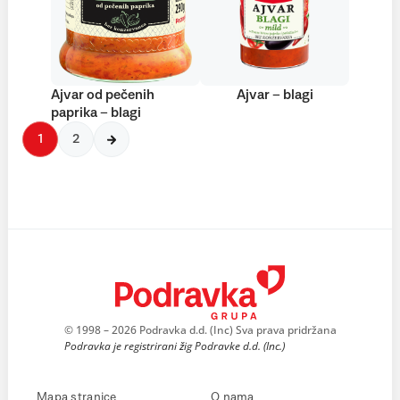
Ajvar od pečenih
Ajvar – blagi
paprika – blagi
1
2
© 1998 – 2026 Podravka d.d. (Inc) Sva prava pridržana
Podravka je registrirani žig Podravke d.d. (Inc.)
Mapa stranice
O nama