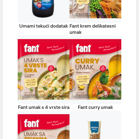
Umami tekući dodatak
Fant krem delikatesni
umak
Fant umak s 4 vrste sira
Fant curry umak