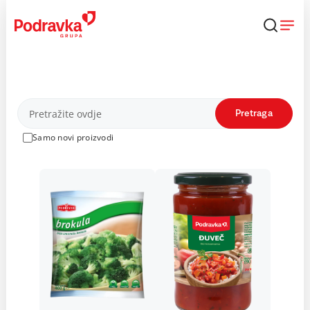
Skip
to
content
Proizvodi
Pretraga
Samo novi proizvodi