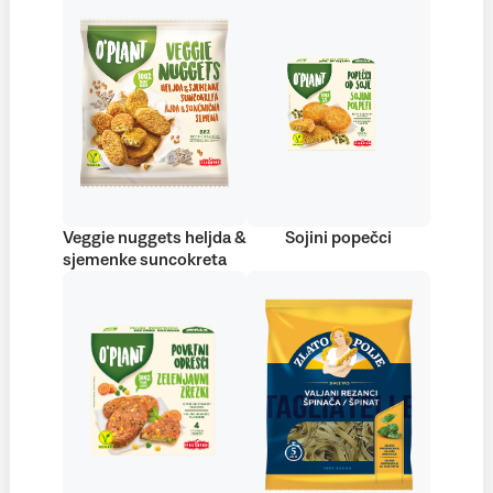
Veggie nuggets heljda &
Sojini popečci
sjemenke suncokreta