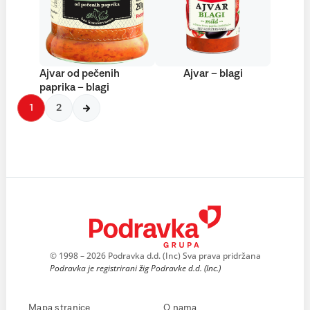
Ajvar od pečenih
Ajvar – blagi
paprika – blagi
1
2
© 1998 – 2026 Podravka d.d. (Inc) Sva prava pridržana
Podravka je registrirani žig Podravke d.d. (Inc.)
Mapa stranice
O nama