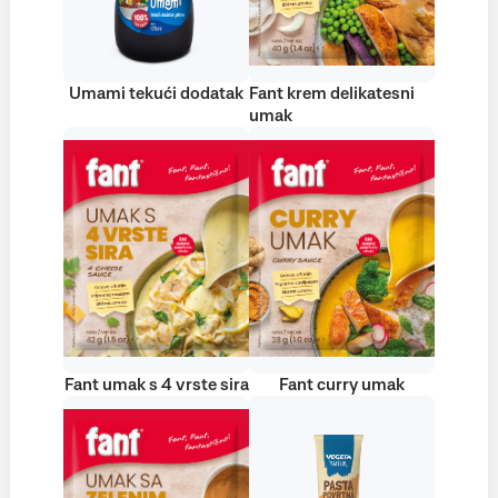
Umami tekući dodatak
Fant krem delikatesni
umak
Fant umak s 4 vrste sira
Fant curry umak