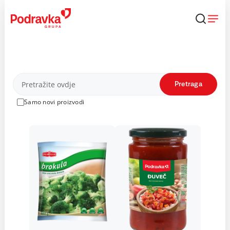
Skip
to
content
Proizvodi
Pretraga
Samo novi proizvodi