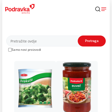
Skip
to
content
Proizvodi
Pretraga
Samo novi proizvodi