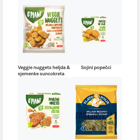
Veggie nuggets heljda &
Sojini popečci
sjemenke suncokreta