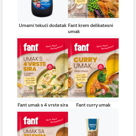
Umami tekući dodatak
Fant krem delikatesni
umak
Fant umak s 4 vrste sira
Fant curry umak