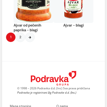
Ajvar od pečenih
Ajvar – blagi
paprika – blagi
1
2
© 1998 – 2026 Podravka d.d. (Inc) Sva prava pridržana
Podravka je registrirani žig Podravke d.d. (Inc.)
Mapa stranice
O nama