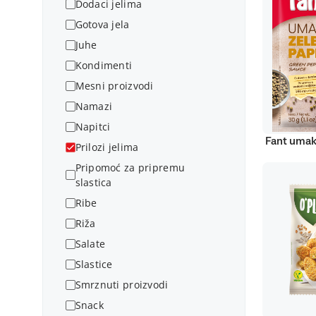
Dodaci jelima
Gotova jela
Juhe
Kondimenti
Mesni proizvodi
Namazi
Napitci
Fant umak
Prilozi jelima
Pripomoć za pripremu
slastica
Ribe
Riža
Salate
Slastice
Smrznuti proizvodi
Snack