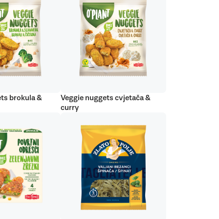
ts brokula &
Veggie nuggets cvjetača &
curry