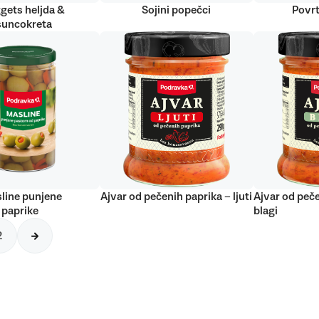
gets heljda &
Sojini popečci
Povrt
suncokreta
line punjene
Ajvar od pečenih paprika – ljuti
Ajvar od peče
 paprike
blagi
2