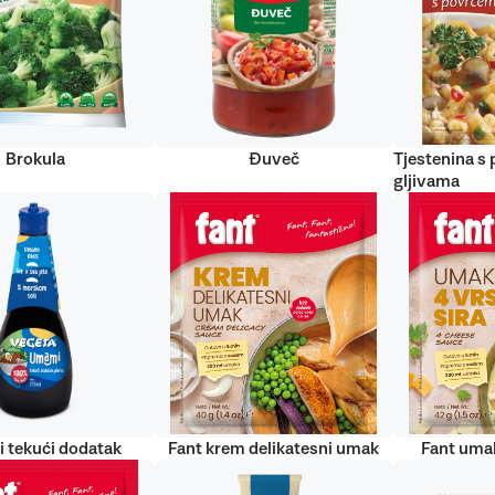
Brokula
Đuveč
Tjestenina s
gljivama
 tekući dodatak
Fant krem delikatesni umak
Fant umak