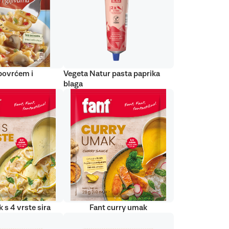
 povrćem i
Vegeta Natur pasta paprika
blaga
 s 4 vrste sira
Fant curry umak