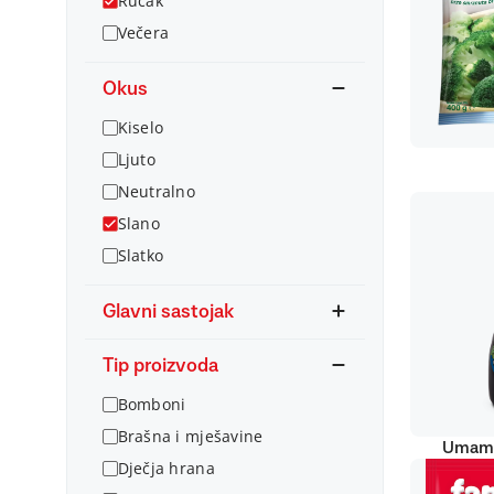
Ručak
Večera
Okus
Kiselo
Ljuto
Neutralno
Slano
Slatko
Glavni sastojak
Tip proizvoda
Bomboni
Brašna i mješavine
Umami
Dječja hrana