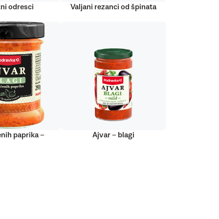
ni odresci
Valjani rezanci od špinata
nih paprika –
Ajvar – blagi