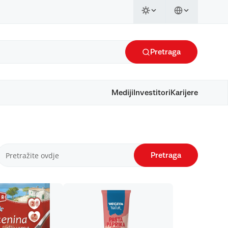
Pretraga
Mediji
Investitori
Karijere
Pretraga