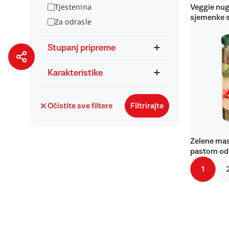
Tjestenina
Veggie nug
sjemenke 
Za odrasle
Stupanj pripreme
Karakteristike
Očistite sve filtere
Filtrirajte
Zelene mas
pastom od
1