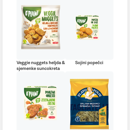
Veggie nuggets heljda &
Sojini popečci
sjemenke suncokreta