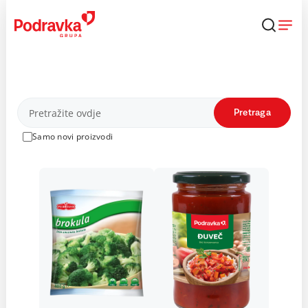
Skip
to
content
Proizvodi
Pretraga
Samo novi proizvodi