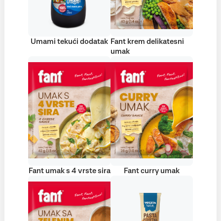
Umami tekući dodatak
Fant krem delikatesni
umak
Fant umak s 4 vrste sira
Fant curry umak