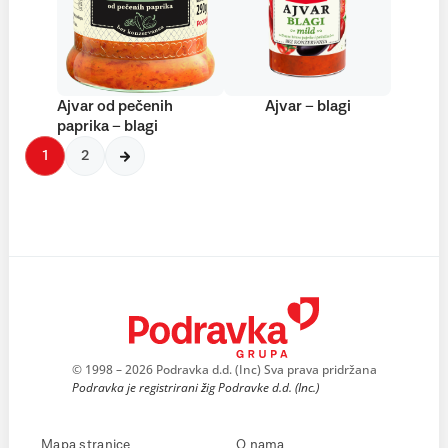
Ajvar od pečenih
Ajvar – blagi
paprika – blagi
1
2
© 1998 – 2026 Podravka d.d. (Inc) Sva prava pridržana
Podravka je registrirani žig Podravke d.d. (Inc.)
Mapa stranice
O nama