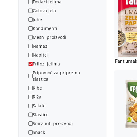
Dodaci jelima
Gotova jela
Juhe
Kondimenti
Mesni proizvodi
Namazi
Napitci
Fant umak
Prilozi jelima
Pripomoć za pripremu
slastica
Ribe
Riža
Salate
Slastice
Smrznuti proizvodi
Snack