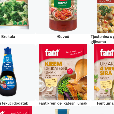
Brokula
Đuveč
Tjestenina s
gljivama
 tekući dodatak
Fant krem delikatesni umak
Fant umak