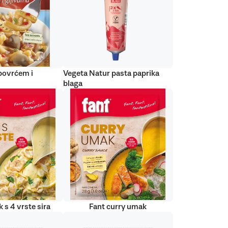
 povrćem i
Vegeta Natur pasta paprika
blaga
 s 4 vrste sira
Fant curry umak