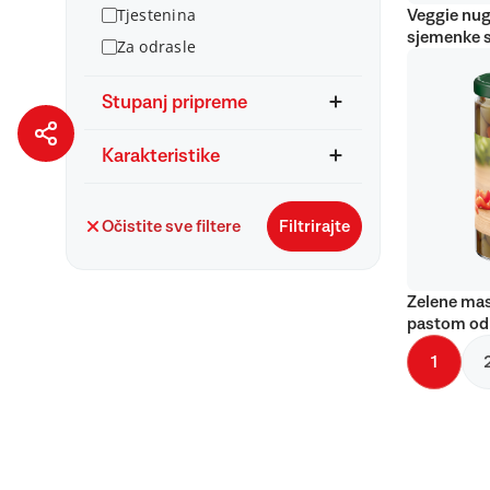
Tjestenina
Veggie nug
sjemenke 
Za odrasle
Stupanj pripreme
Karakteristike
Očistite sve filtere
Filtrirajte
Zelene mas
pastom od
1