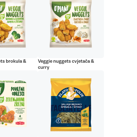
ts brokula &
Veggie nuggets cvjetača &
curry