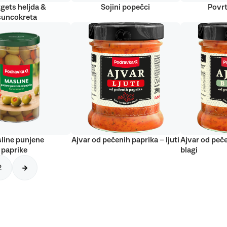
gets heljda &
Sojini popečci
Povrt
suncokreta
line punjene
Ajvar od pečenih paprika – ljuti
Ajvar od peče
 paprike
blagi
2