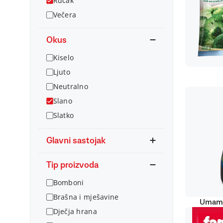
Ručak
Večera
Okus
Kiselo
Ljuto
Neutralno
Slano
Slatko
Glavni sastojak
Tip proizvoda
Bomboni
Brašna i mješavine
Umami
Dječja hrana