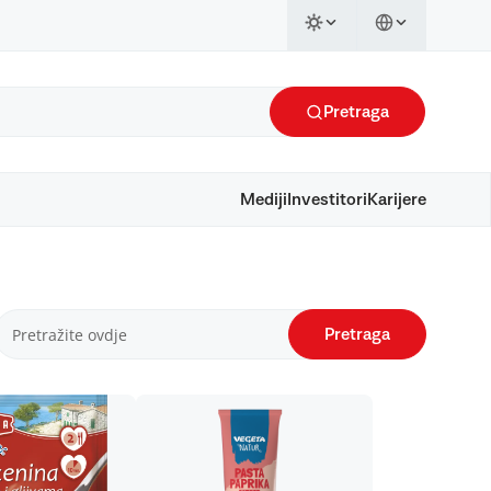
Pretraga
Mediji
Investitori
Karijere
Pretraga