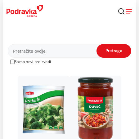
Skip
to
content
Proizvodi
Pretraga
Samo novi proizvodi