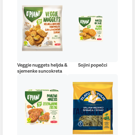
Veggie nuggets heljda &
Sojini popečci
sjemenke suncokreta