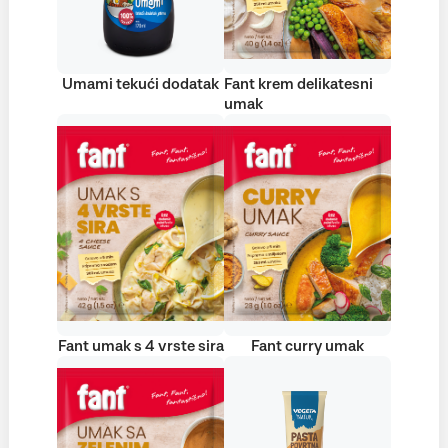
Umami tekući dodatak
Fant krem delikatesni
umak
Fant umak s 4 vrste sira
Fant curry umak