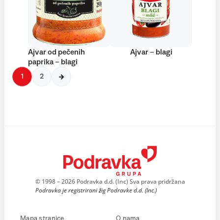
Ajvar od pečenih
Ajvar – blagi
paprika – blagi
1
2
© 1998 – 2026 Podravka d.d. (Inc) Sva prava pridržana
Podravka je registrirani žig Podravke d.d. (Inc.)
Mapa stranice
O nama