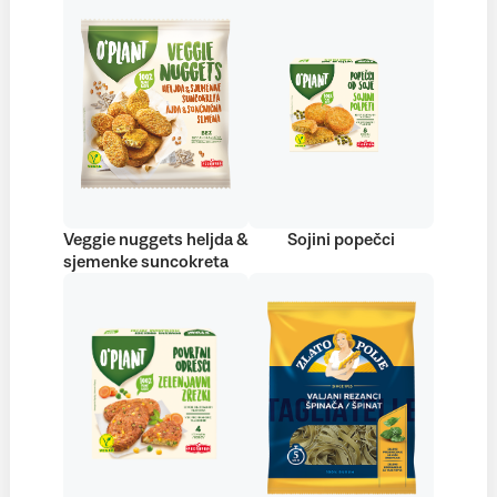
Veggie nuggets heljda &
Sojini popečci
sjemenke suncokreta