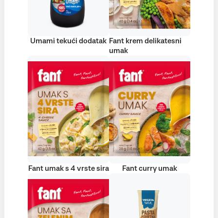
Umami tekući dodatak
Fant krem delikatesni
umak
Fant umak s 4 vrste sira
Fant curry umak