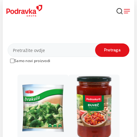
Skip
to
content
Proizvodi
Pretraga
Samo novi proizvodi