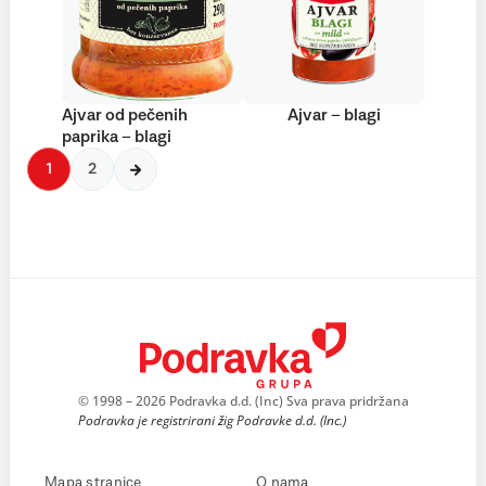
Ajvar od pečenih
Ajvar – blagi
paprika – blagi
1
2
© 1998 – 2026 Podravka d.d. (Inc) Sva prava pridržana
Podravka je registrirani žig Podravke d.d. (Inc.)
Mapa stranice
O nama