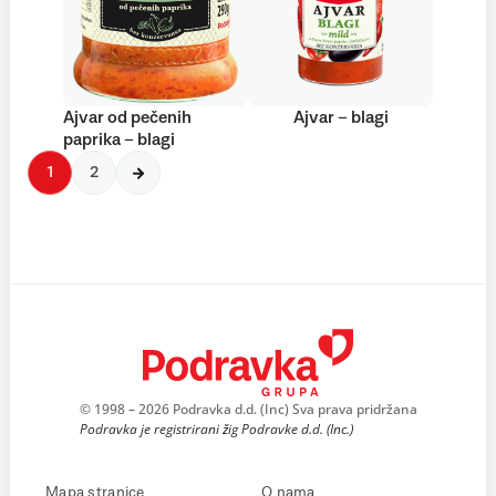
Ajvar od pečenih
Ajvar – blagi
paprika – blagi
1
2
© 1998 – 2026 Podravka d.d. (Inc) Sva prava pridržana
Podravka je registrirani žig Podravke d.d. (Inc.)
Mapa stranice
O nama