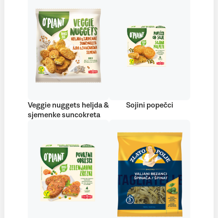
Veggie nuggets heljda &
Sojini popečci
sjemenke suncokreta