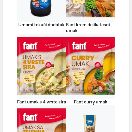
Umami tekući dodatak
Fant krem delikatesni
umak
Fant umak s 4 vrste sira
Fant curry umak