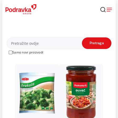
Skip
to
content
Proizvodi
Pretraga
Samo novi proizvodi