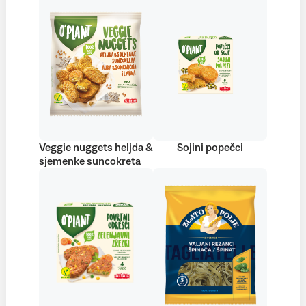
Veggie nuggets heljda &
Sojini popečci
sjemenke suncokreta