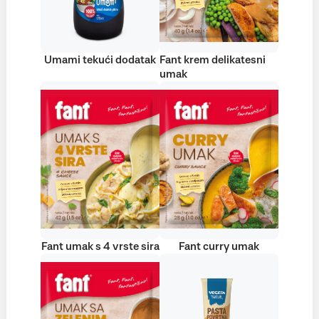
Umami tekući dodatak
Fant krem delikatesni
umak
Fant umak s 4 vrste sira
Fant curry umak