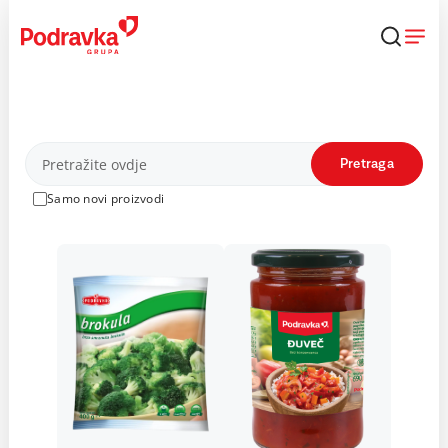
Skip
to
content
Proizvodi
Pretraga
Samo novi proizvodi