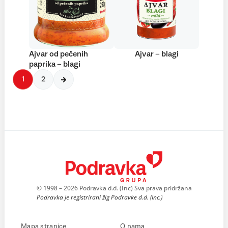
Ajvar od pečenih
Ajvar – blagi
paprika – blagi
1
2
© 1998 – 2026 Podravka d.d. (Inc) Sva prava pridržana
Podravka je registrirani žig Podravke d.d. (Inc.)
Mapa stranice
O nama