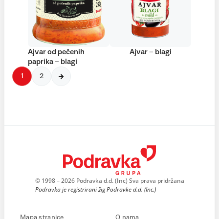
Ajvar od pečenih
Ajvar – blagi
paprika – blagi
1
2
© 1998 – 2026 Podravka d.d. (Inc) Sva prava pridržana
Podravka je registrirani žig Podravke d.d. (Inc.)
Mapa stranice
O nama