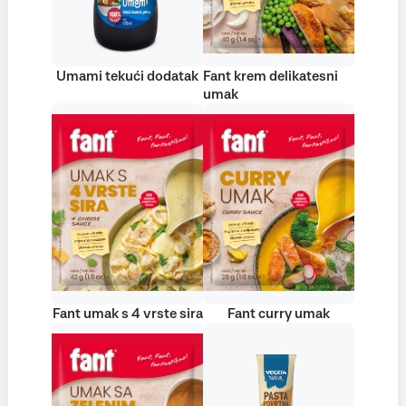
Umami tekući dodatak
Fant krem delikatesni
umak
Fant umak s 4 vrste sira
Fant curry umak