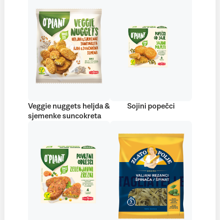
Veggie nuggets heljda &
Sojini popečci
sjemenke suncokreta