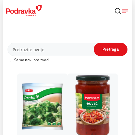
Skip
to
content
Proizvodi
Pretraga
Samo novi proizvodi