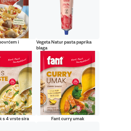
 povrćem i
Vegeta Natur pasta paprika
blaga
 s 4 vrste sira
Fant curry umak