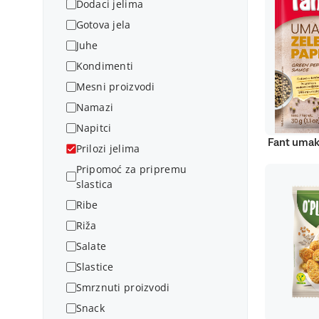
Dodaci jelima
Gotova jela
Juhe
Kondimenti
Mesni proizvodi
Namazi
Napitci
Fant umak
Prilozi jelima
Pripomoć za pripremu
slastica
Ribe
Riža
Salate
Slastice
Smrznuti proizvodi
Snack