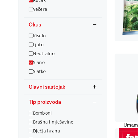
Ručak
Večera
Okus
Kiselo
Ljuto
Neutralno
Slano
Slatko
Glavni sastojak
Tip proizvoda
Bomboni
Brašna i mješavine
Umami
Dječja hrana