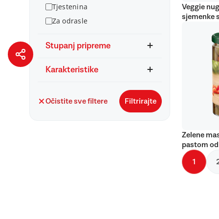
Tjestenina
Veggie nug
sjemenke 
Za odrasle
Stupanj pripreme
Karakteristike
Očistite sve filtere
Filtrirajte
Zelene mas
pastom od
1