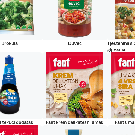
Brokula
Đuveč
Tjestenina s
gljivama
 tekući dodatak
Fant krem delikatesni umak
Fant umak