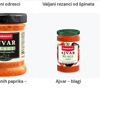
ni odresci
Valjani rezanci od špinata
nih paprika –
Ajvar – blagi