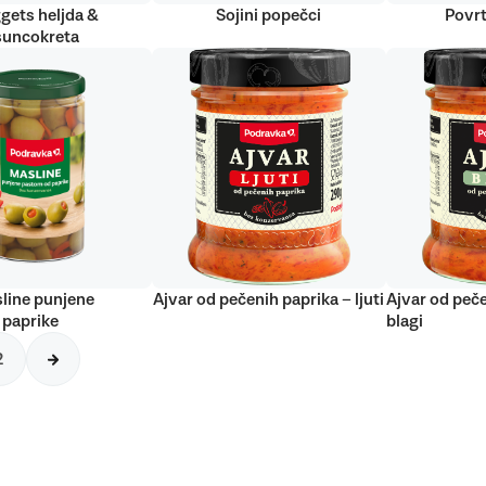
gets heljda &
Sojini popečci
Povrt
suncokreta
line punjene
Ajvar od pečenih paprika – ljuti
Ajvar od peče
 paprike
blagi
2