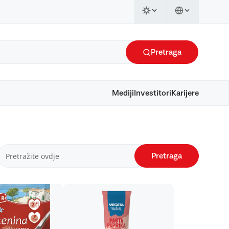
Pretraga
Mediji
Investitori
Karijere
Pretraga