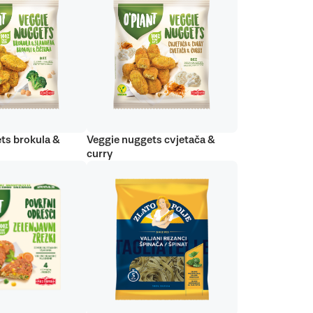
ts brokula &
Veggie nuggets cvjetača &
curry