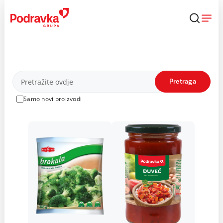
Skip
to
content
Proizvodi
Pretraga
Samo novi proizvodi