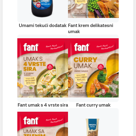
Umami tekući dodatak
Fant krem delikatesni
umak
Fant umak s 4 vrste sira
Fant curry umak