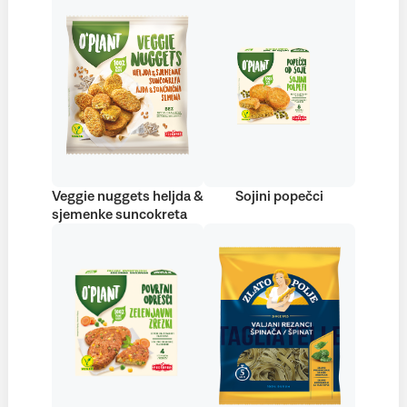
Veggie nuggets heljda &
Sojini popečci
sjemenke suncokreta