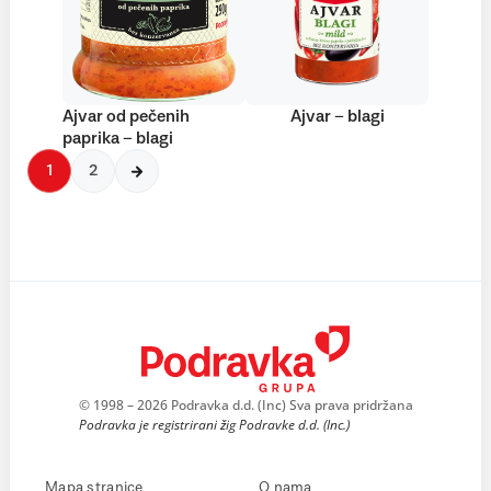
Ajvar od pečenih
Ajvar – blagi
paprika – blagi
1
2
© 1998 – 2026 Podravka d.d. (Inc) Sva prava pridržana
Podravka je registrirani žig Podravke d.d. (Inc.)
Mapa stranice
O nama