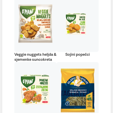
Veggie nuggets heljda &
Sojini popečci
sjemenke suncokreta