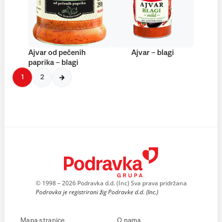
Ajvar od pečenih
Ajvar – blagi
paprika – blagi
1
2
© 1998 – 2026 Podravka d.d. (Inc) Sva prava pridržana
Podravka je registrirani žig Podravke d.d. (Inc.)
Mapa stranice
O nama