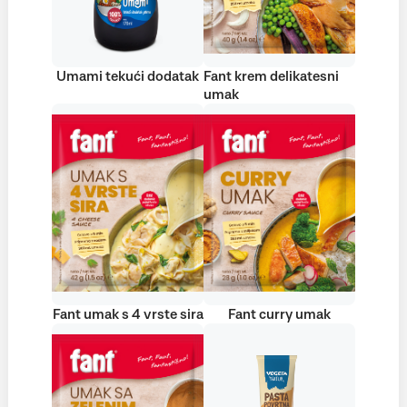
Umami tekući dodatak
Fant krem delikatesni
umak
Fant umak s 4 vrste sira
Fant curry umak