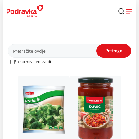
Skip
to
content
Proizvodi
Pretraga
Samo novi proizvodi