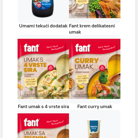
Umami tekući dodatak
Fant krem delikatesni
umak
Fant umak s 4 vrste sira
Fant curry umak