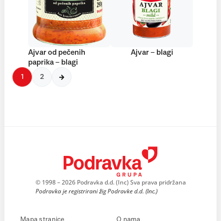
Ajvar od pečenih
Ajvar – blagi
paprika – blagi
1
2
© 1998 – 2026 Podravka d.d. (Inc) Sva prava pridržana
Podravka je registrirani žig Podravke d.d. (Inc.)
Mapa stranice
O nama