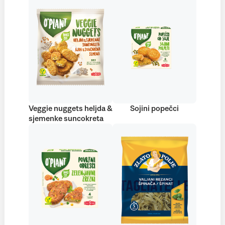
Veggie nuggets heljda &
Sojini popečci
sjemenke suncokreta