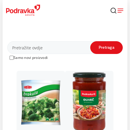
Skip
to
content
Proizvodi
Pretraga
Samo novi proizvodi