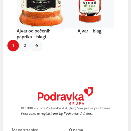
Ajvar od pečenih
Ajvar – blagi
paprika – blagi
1
2
© 1998 – 2026 Podravka d.d. (Inc) Sva prava pridržana
Podravka je registrirani žig Podravke d.d. (Inc.)
Mapa stranice
O nama