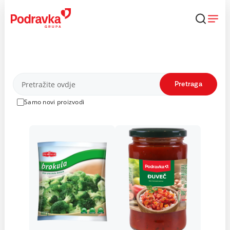
Skip
to
content
Proizvodi
Pretraga
Samo novi proizvodi