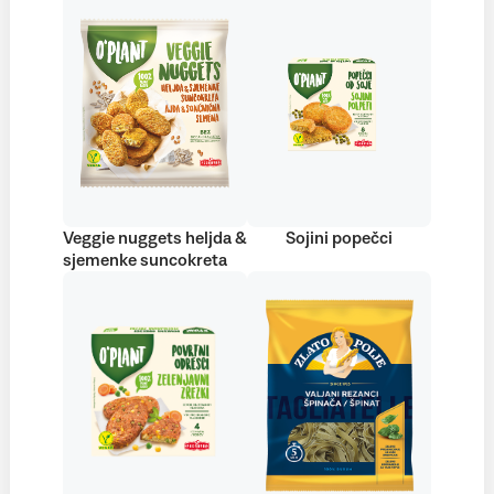
Veggie nuggets heljda &
Sojini popečci
sjemenke suncokreta