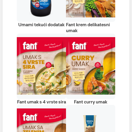
Umami tekući dodatak
Fant krem delikatesni
umak
Fant umak s 4 vrste sira
Fant curry umak