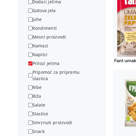
Dodaci jelima
Gotova jela
Juhe
Kondimenti
Mesni proizvodi
Namazi
Napitci
Fant umak
Prilozi jelima
Pripomoć za pripremu
slastica
Ribe
Riža
Salate
Slastice
Smrznuti proizvodi
Snack