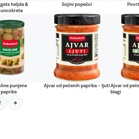
gets heljda &
Sojini popečci
Povrt
suncokreta
line punjene
Ajvar od pečenih paprika – ljuti
Ajvar od peče
 paprike
blagi
2