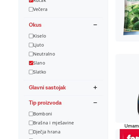
Ručak
Večera
Okus
Kiselo
Ljuto
Neutralno
Slano
Slatko
Glavni sastojak
Tip proizvoda
Bomboni
Brašna i mješavine
Umami
Dječja hrana