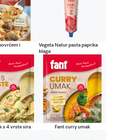
 povrćem i
Vegeta Natur pasta paprika
blaga
 s 4 vrste sira
Fant curry umak