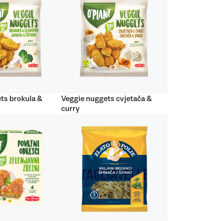
ts brokula &
Veggie nuggets cvjetača &
curry