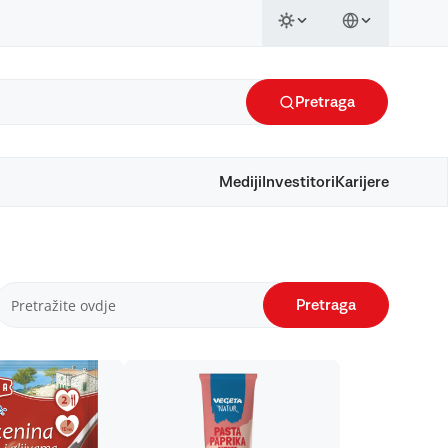
Pretraga
Mediji
Investitori
Karijere
Pretraga