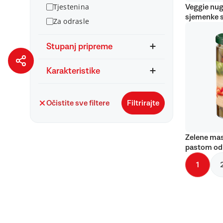
Tjestenina
Veggie nug
sjemenke 
Za odrasle
Stupanj pripreme
Karakteristike
Očistite sve filtere
Filtrirajte
Zelene mas
pastom od
1