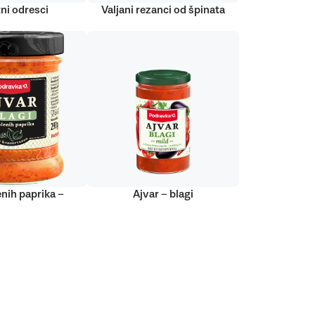
ni odresci
Valjani rezanci od špinata
nih paprika –
Ajvar – blagi