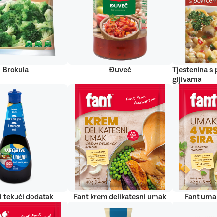
Brokula
Đuveč
Tjestenina s
gljivama
 tekući dodatak
Fant krem delikatesni umak
Fant umak