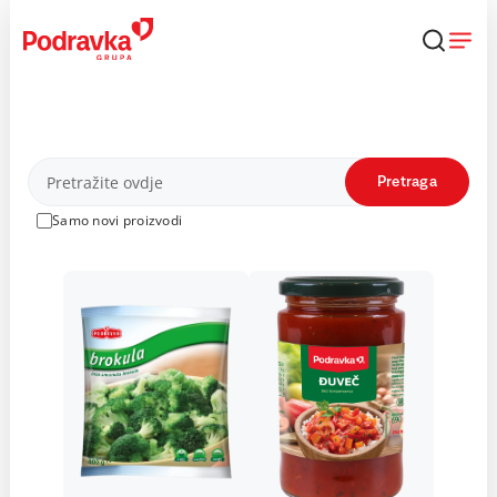
Skip
to
content
Proizvodi
Pretraga
Samo novi proizvodi