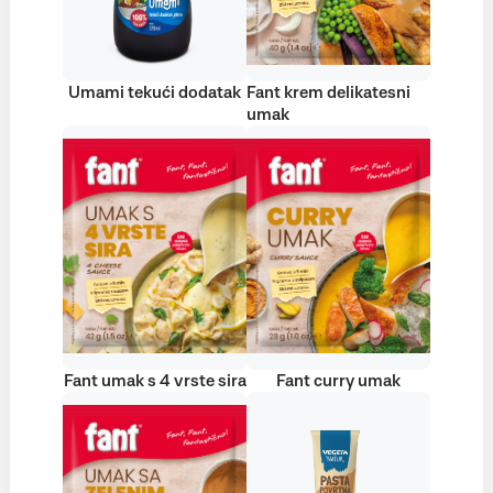
Umami tekući dodatak
Fant krem delikatesni
umak
Fant umak s 4 vrste sira
Fant curry umak