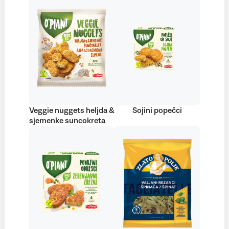
Veggie nuggets heljda &
Sojini popečci
sjemenke suncokreta