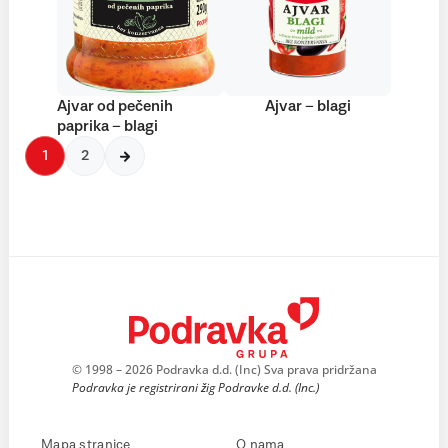
Ajvar od pečenih
Ajvar – blagi
paprika – blagi
1
2
© 1998 – 2026 Podravka d.d. (Inc) Sva prava pridržana
Podravka je registrirani žig Podravke d.d. (Inc.)
Mapa stranice
O nama