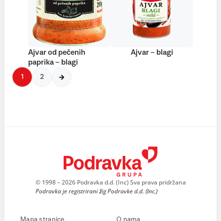
Ajvar od pečenih
Ajvar – blagi
paprika – blagi
1
2
© 1998 – 2026 Podravka d.d. (Inc) Sva prava pridržana
Podravka je registrirani žig Podravke d.d. (Inc.)
Mapa stranice
O nama