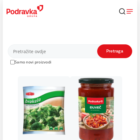
Skip
to
content
Proizvodi
Pretraga
Samo novi proizvodi