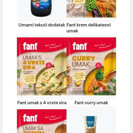
Umami tekući dodatak
Fant krem delikatesni
umak
Fant umak s 4 vrste sira
Fant curry umak