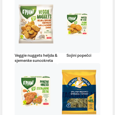
Veggie nuggets heljda &
Sojini popečci
sjemenke suncokreta