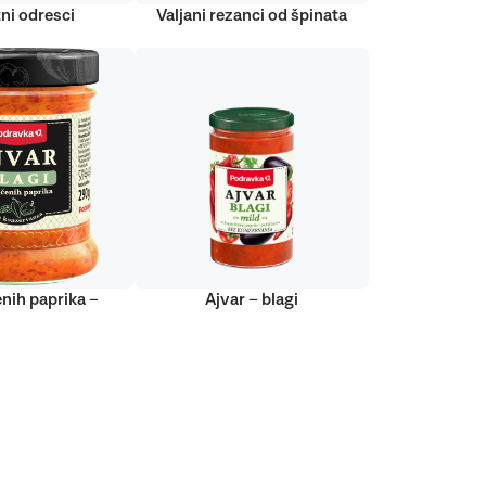
ni odresci
Valjani rezanci od špinata
nih paprika –
Ajvar – blagi