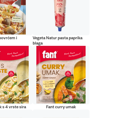
 povrćem i
Vegeta Natur pasta paprika
blaga
 s 4 vrste sira
Fant curry umak