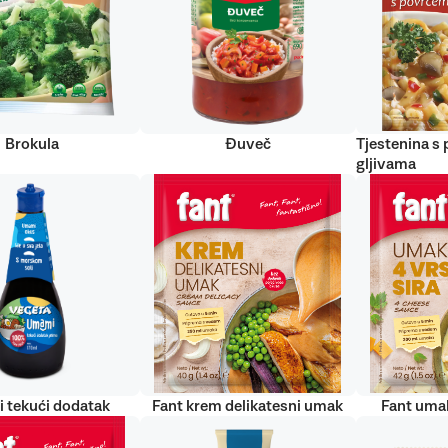
Brokula
Đuveč
Tjestenina s
gljivama
 tekući dodatak
Fant krem delikatesni umak
Fant umak