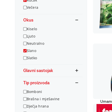
Ručak
Večera
Okus
Kiselo
Ljuto
Neutralno
Slano
Slatko
Glavni sastojak
Tip proizvoda
Bomboni
Brašna i mješavine
Umami
Dječja hrana