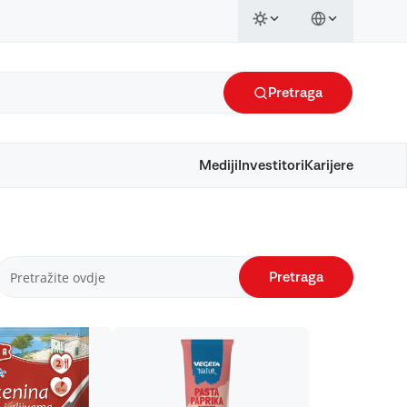
Pretraga
Mediji
Investitori
Karijere
Pretraga