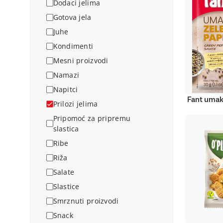
Dodaci jelima
Gotova jela
Juhe
Kondimenti
Mesni proizvodi
Namazi
Napitci
Fant umak
Prilozi jelima
Pripomoć za pripremu
slastica
Ribe
Riža
Salate
Slastice
Smrznuti proizvodi
Snack