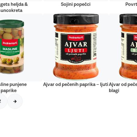
gets heljda &
Sojini popečci
Povrt
suncokreta
line punjene
Ajvar od pečenih paprika – ljuti
Ajvar od peče
 paprike
blagi
2