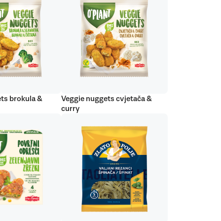
ts brokula &
Veggie nuggets cvjetača &
curry