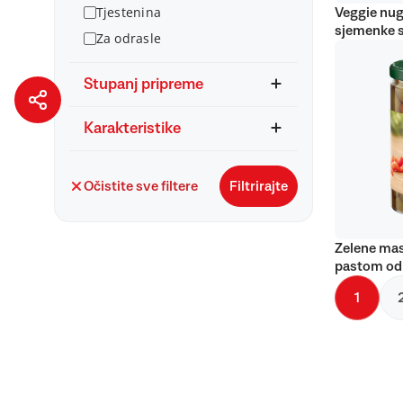
Tjestenina
Veggie nug
sjemenke 
Za odrasle
Stupanj pripreme
Karakteristike
Očistite sve filtere
Filtrirajte
Zelene mas
pastom od
1