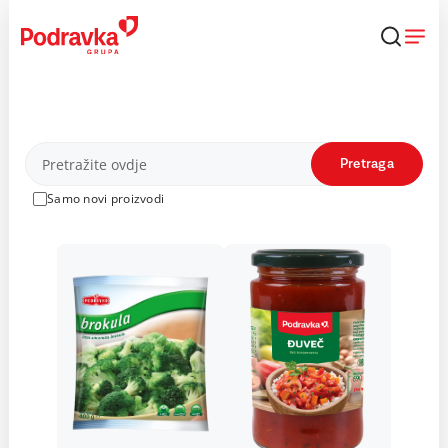
Skip
to
content
Proizvodi
Pretraga
Samo novi proizvodi