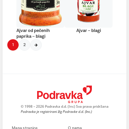
Ajvar od pečenih
Ajvar – blagi
paprika – blagi
1
2
© 1998 – 2026 Podravka d.d. (Inc) Sva prava pridržana
Podravka je registrirani žig Podravke d.d. (Inc.)
Mapa stranice
O nama