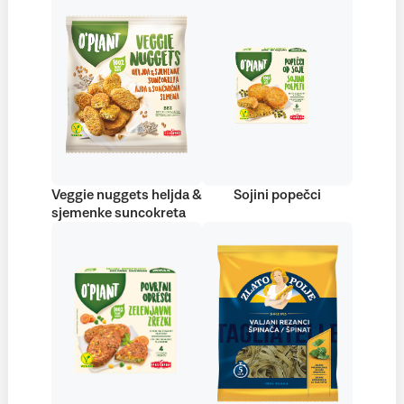
Veggie nuggets heljda &
Sojini popečci
sjemenke suncokreta