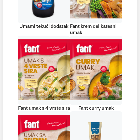
Umami tekući dodatak
Fant krem delikatesni
umak
Fant umak s 4 vrste sira
Fant curry umak