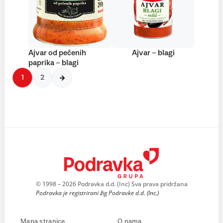
Ajvar od pečenih
Ajvar – blagi
paprika – blagi
1
2
© 1998 – 2026 Podravka d.d. (Inc) Sva prava pridržana
Podravka je registrirani žig Podravke d.d. (Inc.)
Mapa stranice
O nama