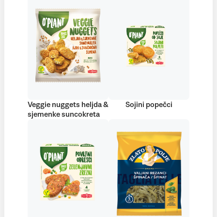
Veggie nuggets heljda &
Sojini popečci
sjemenke suncokreta