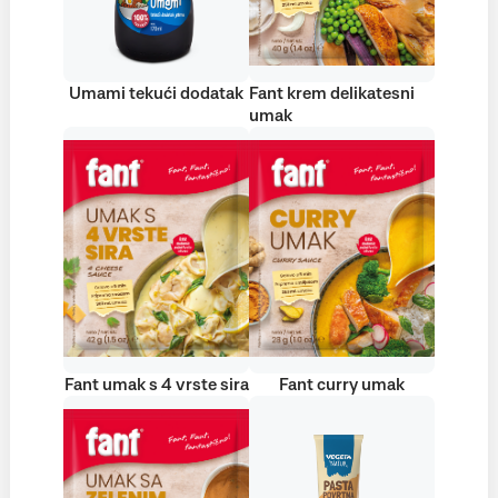
Umami tekući dodatak
Fant krem delikatesni
umak
Fant umak s 4 vrste sira
Fant curry umak