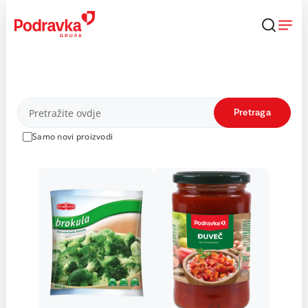
Skip
to
content
Proizvodi
Pretraga
Samo novi proizvodi