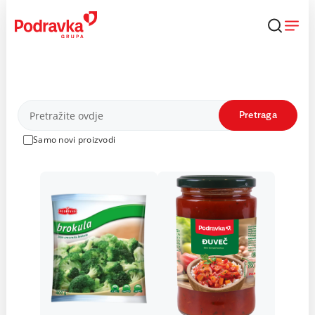
Skip
to
content
Proizvodi
Pretraga
Samo novi proizvodi