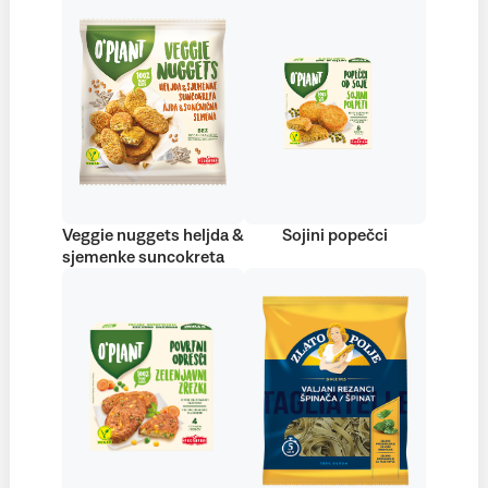
Veggie nuggets heljda &
Sojini popečci
sjemenke suncokreta