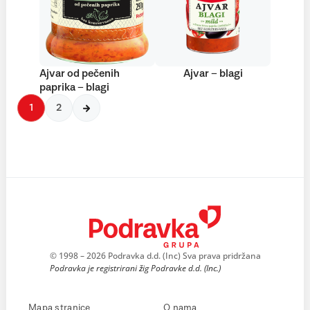
Ajvar od pečenih
Ajvar – blagi
paprika – blagi
1
2
© 1998 – 2026 Podravka d.d. (Inc) Sva prava pridržana
Podravka je registrirani žig Podravke d.d. (Inc.)
Mapa stranice
O nama