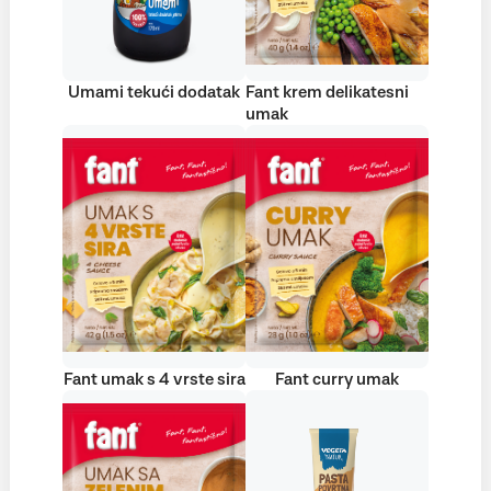
Umami tekući dodatak
Fant krem delikatesni
umak
Fant umak s 4 vrste sira
Fant curry umak