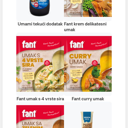
Umami tekući dodatak
Fant krem delikatesni
umak
Fant umak s 4 vrste sira
Fant curry umak