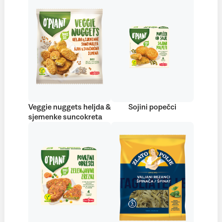
Veggie nuggets heljda &
Sojini popečci
sjemenke suncokreta