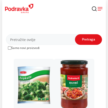
Skip
to
content
Proizvodi
Pretraga
Samo novi proizvodi