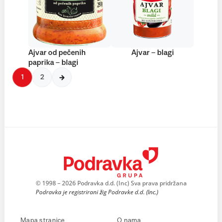
Ajvar od pečenih
Ajvar – blagi
paprika – blagi
1
2
© 1998 – 2026 Podravka d.d. (Inc) Sva prava pridržana
Podravka je registrirani žig Podravke d.d. (Inc.)
Mapa stranice
O nama