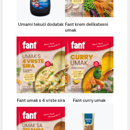
Umami tekući dodatak
Fant krem delikatesni
umak
Fant umak s 4 vrste sira
Fant curry umak