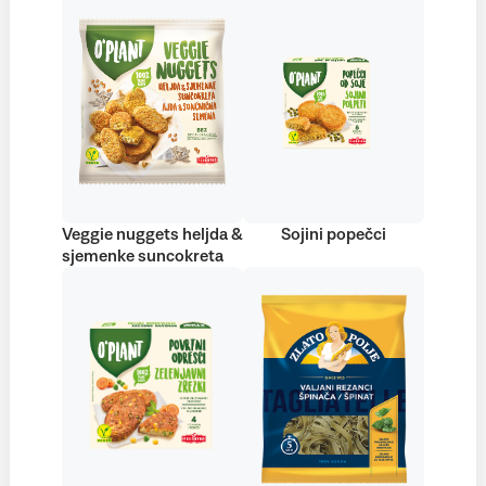
Veggie nuggets heljda &
Sojini popečci
sjemenke suncokreta