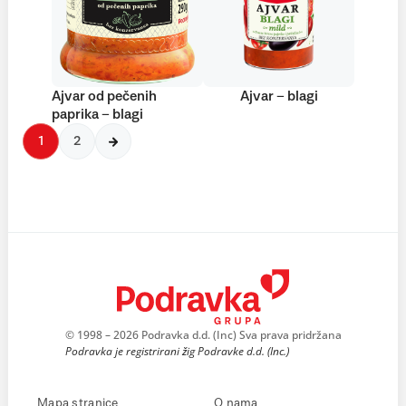
Ajvar od pečenih
Ajvar – blagi
paprika – blagi
1
2
© 1998 – 2026 Podravka d.d. (Inc) Sva prava pridržana
Podravka je registrirani žig Podravke d.d. (Inc.)
Mapa stranice
O nama