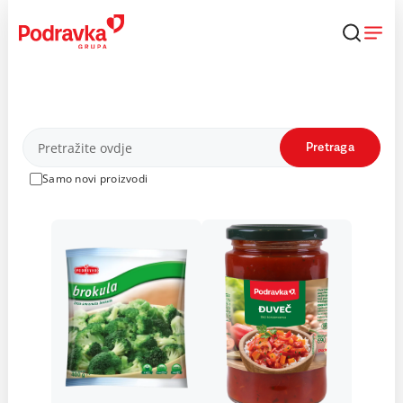
Skip
to
content
Proizvodi
Pretraga
Samo novi proizvodi