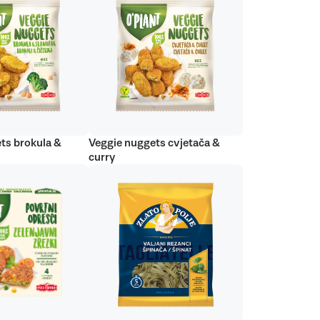
ts brokula &
Veggie nuggets cvjetača &
curry