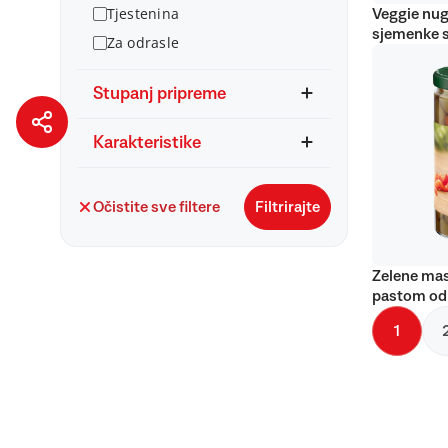
Tjestenina
Veggie nug
sjemenke 
Za odrasle
Stupanj pripreme
Karakteristike
Očistite sve filtere
Filtrirajte
Zelene mas
pastom od
1