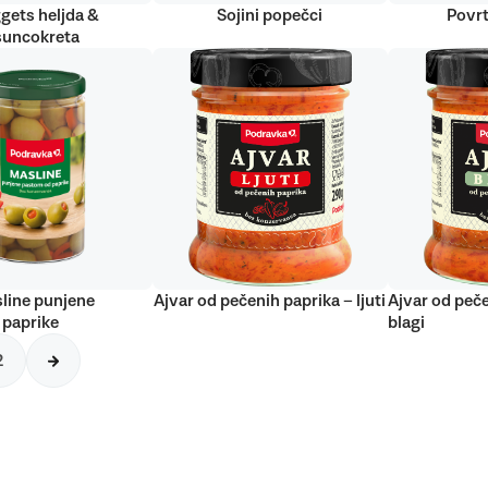
gets heljda &
Sojini popečci
Povrt
suncokreta
line punjene
Ajvar od pečenih paprika – ljuti
Ajvar od peče
 paprike
blagi
2