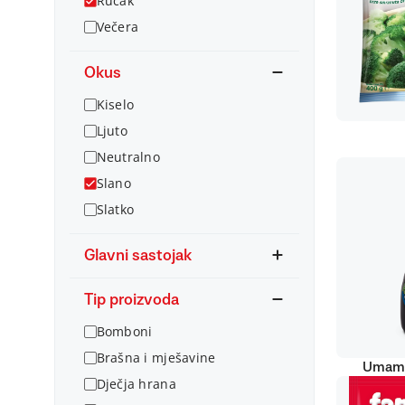
Ručak
Večera
Okus
Kiselo
Ljuto
Neutralno
Slano
Slatko
Glavni sastojak
Tip proizvoda
Bomboni
Brašna i mješavine
Umami
Dječja hrana