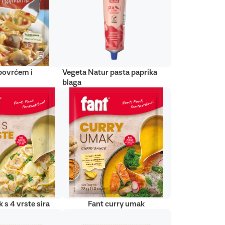
 povrćem i
Vegeta Natur pasta paprika
blaga
 s 4 vrste sira
Fant curry umak