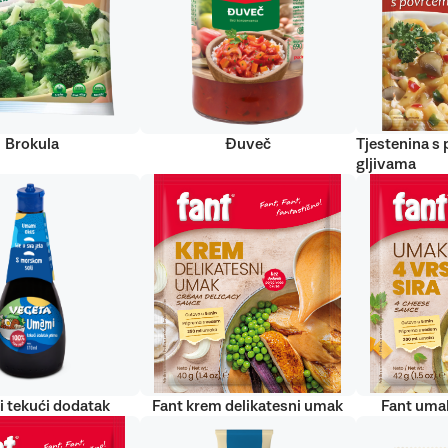
Brokula
Đuveč
Tjestenina s
gljivama
 tekući dodatak
Fant krem delikatesni umak
Fant umak