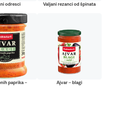
ni odresci
Valjani rezanci od špinata
nih paprika –
Ajvar – blagi