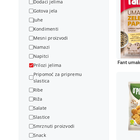
Dodaci jelima
Gotova jela
Juhe
Kondimenti
Mesni proizvodi
Namazi
Napitci
Fant umak
Prilozi jelima
Pripomoć za pripremu
slastica
Ribe
Riža
Salate
Slastice
Smrznuti proizvodi
Snack