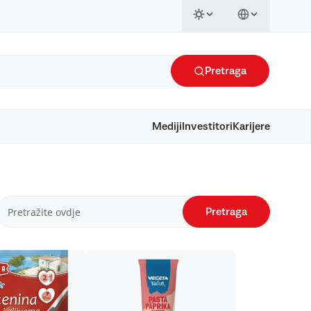
Pretraga
Mediji
Investitori
Karijere
Pretraga