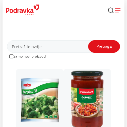
Skip
to
content
Proizvodi
Pretraga
Samo novi proizvodi