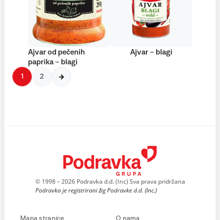
Ajvar od pečenih
Ajvar – blagi
paprika – blagi
1
2
© 1998 – 2026 Podravka d.d. (Inc) Sva prava pridržana
Podravka je registrirani žig Podravke d.d. (Inc.)
Mapa stranice
O nama