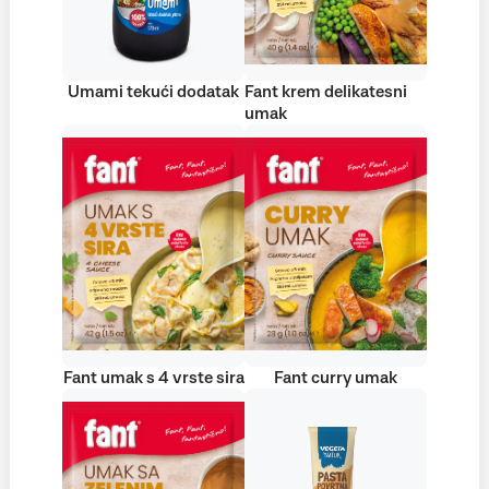
Umami tekući dodatak
Fant krem delikatesni
umak
Fant umak s 4 vrste sira
Fant curry umak