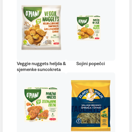
Veggie nuggets heljda &
Sojini popečci
sjemenke suncokreta