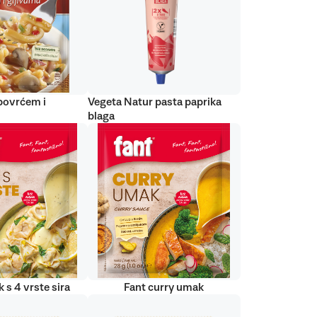
 povrćem i
Vegeta Natur pasta paprika
blaga
 s 4 vrste sira
Fant curry umak