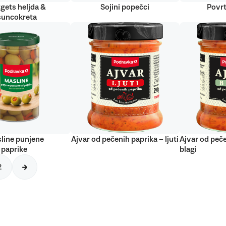
gets heljda &
Sojini popečci
Povrt
suncokreta
line punjene
Ajvar od pečenih paprika – ljuti
Ajvar od peče
 paprike
blagi
2