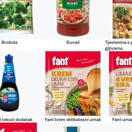
Brokula
Đuveč
Tjestenina s
gljivama
 tekući dodatak
Fant krem delikatesni umak
Fant umak