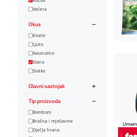
Ručak
Večera
Okus
Kiselo
Ljuto
Neutralno
Slano
Slatko
Glavni sastojak
Tip proizvoda
Bomboni
Brašna i mješavine
Umami
Dječja hrana