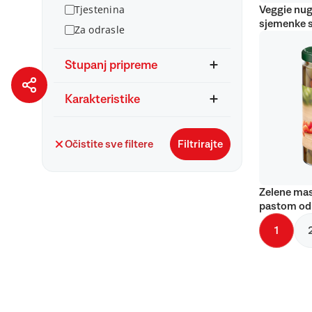
Tjestenina
Veggie nug
sjemenke 
Za odrasle
Stupanj pripreme
Karakteristike
Očistite sve filtere
Filtrirajte
Zelene mas
pastom od
1