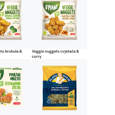
ts brokula &
Veggie nuggets cvjetača &
curry