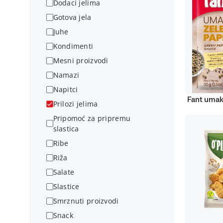
Dodaci jelima
Gotova jela
Juhe
Kondimenti
Mesni proizvodi
Namazi
Napitci
Fant umak
Prilozi jelima
Pripomoć za pripremu
slastica
Ribe
Riža
Salate
Slastice
Smrznuti proizvodi
Snack