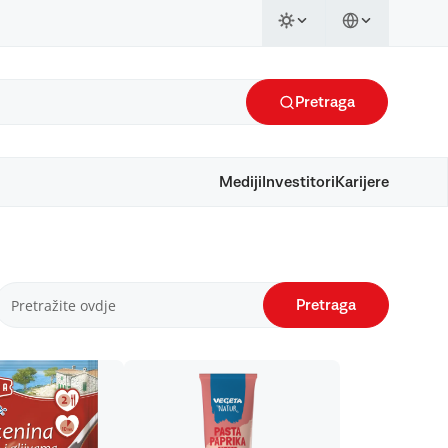
Pretraga
Mediji
Investitori
Karijere
Pretraga