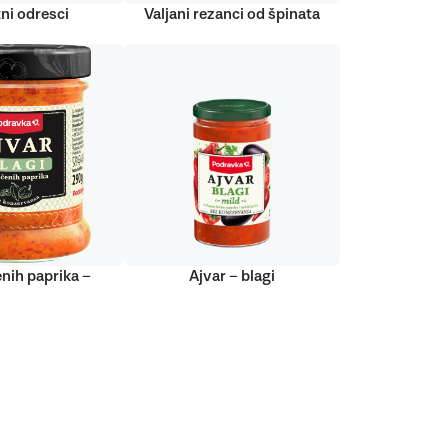
ni odresci
Valjani rezanci od špinata
nih paprika –
Ajvar – blagi