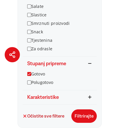
Salate
Slastice
Smrznuti proizvodi
Snack
Tjestenina
Za odrasle
Stupanj pripreme
Gotovo
Polugotovo
Karakteristike
Očistite sve filtere
Filtrirajte