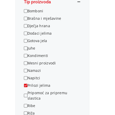
Tip proizvoda
Bomboni
Brašna i mješavine
Dječja hrana
Dodaci jelima
Gotova jela
Juhe
Kondimenti
Mesni proizvodi
Namazi
Napitci
Prilozi jelima
Pripomoć za pripremu
slastica
Ribe
Riža