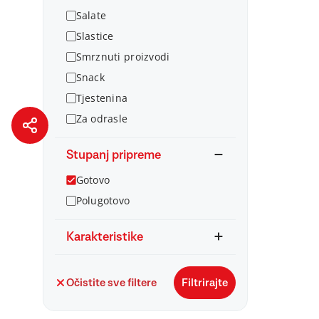
Salate
Slastice
Smrznuti proizvodi
Snack
Tjestenina
Za odrasle
Stupanj pripreme
Gotovo
Polugotovo
Karakteristike
Očistite sve filtere
Filtrirajte