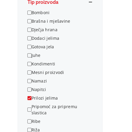
Tip proizvoda
Bomboni
Brašna i mješavine
Dječja hrana
Dodaci jelima
Gotova jela
Juhe
Kondimenti
Mesni proizvodi
Namazi
Napitci
Prilozi jelima
Pripomoć za pripremu
slastica
Ribe
Riža