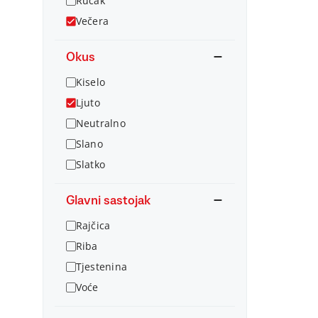
Ručak
Večera
Okus
Kiselo
Ljuto
Neutralno
Slano
Slatko
Glavni sastojak
Rajčica
Riba
Tjestenina
Voće