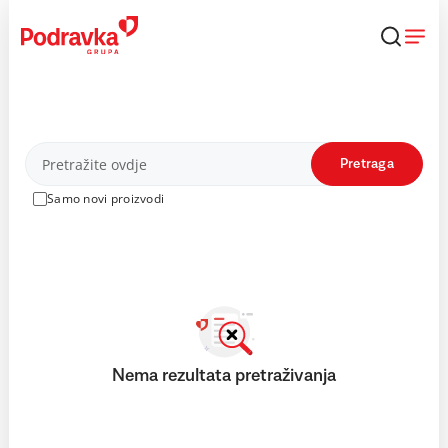
Skip
to
content
Proizvodi
Pretraga
Samo novi proizvodi
Nema rezultata pretraživanja