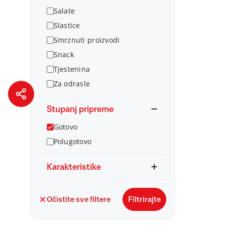
Salate
Slastice
Smrznuti proizvodi
Snack
Tjestenina
Za odrasle
Stupanj pripreme
Gotovo
Polugotovo
Karakteristike
Očistite sve filtere
Filtrirajte