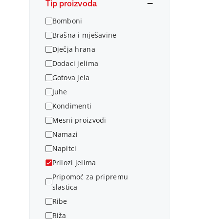
Tip proizvoda
Bomboni
Brašna i mješavine
Dječja hrana
Dodaci jelima
Gotova jela
Juhe
Kondimenti
Mesni proizvodi
Namazi
Napitci
Prilozi jelima
Pripomoć za pripremu
slastica
Ribe
Riža