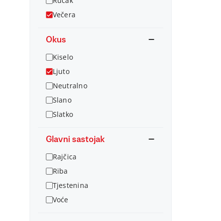
Ručak
Večera
Okus
Kiselo
Ljuto
Neutralno
Slano
Slatko
Glavni sastojak
Rajčica
Riba
Tjestenina
Voće