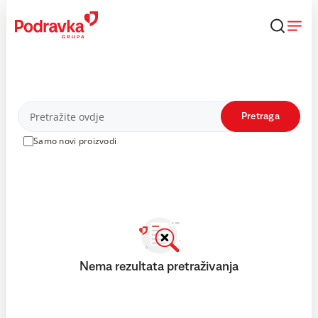
Skip
to
content
Proizvodi
Pretraga
Samo novi proizvodi
Nema rezultata pretraživanja