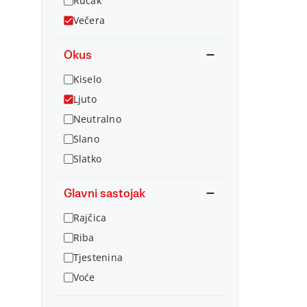
Ručak
Večera
Okus
Kiselo
Ljuto
Neutralno
Slano
Slatko
Glavni sastojak
Rajčica
Riba
Tjestenina
Voće