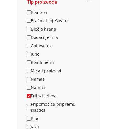
Tip proizvoda
Bomboni
Brašna i mješavine
Dječja hrana
Dodaci jelima
Gotova jela
Juhe
Kondimenti
Mesni proizvodi
Namazi
Napitci
Prilozi jelima
Pripomoć za pripremu
slastica
Ribe
Riža