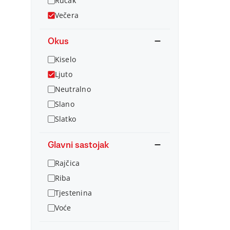
Ručak
Večera
Okus
Kiselo
Ljuto
Neutralno
Slano
Slatko
Glavni sastojak
Rajčica
Riba
Tjestenina
Voće