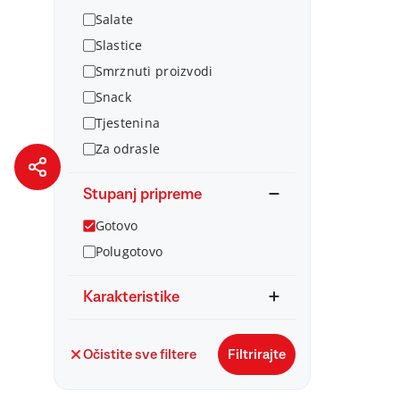
Salate
Slastice
Smrznuti proizvodi
Snack
Tjestenina
Za odrasle
Stupanj pripreme
Gotovo
Polugotovo
Karakteristike
Očistite sve filtere
Filtrirajte