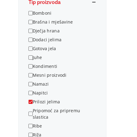
Tip proizvoda
Bomboni
Brašna i mješavine
Dječja hrana
Dodaci jelima
Gotova jela
Juhe
Kondimenti
Mesni proizvodi
Namazi
Napitci
Prilozi jelima
Pripomoć za pripremu
slastica
Ribe
Riža