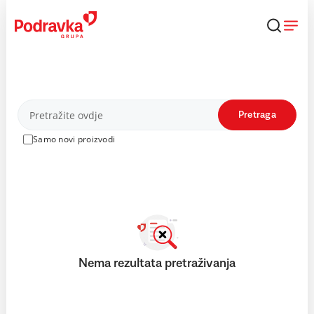
Skip
to
content
Proizvodi
Pretraga
Samo novi proizvodi
Nema rezultata pretraživanja